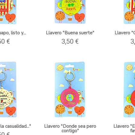
po, listo y...
Llavero "Buena suerte"
Llavero "G
50 €
3,50 €
3
la casualidad..."
Llavero "Donde sea pero
Llavero "E
contigo"
fa
50 €