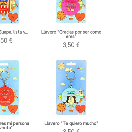
uapa, lista y...
Llavero "Gracias por ser como
eres"
,50 €
3,50 €
res mi persona
Llavero "Te quiero mucho"
vorita"
3,50 €