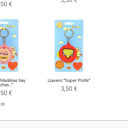
,50 €
"Madrinas hay
Llavero "Super Profe"
has..."
3,50 €
,50 €
 20