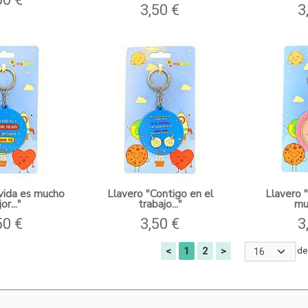
3,50 €
3
 vida es mucho
Llavero "Contigo en el
Llavero 
or..."
trabajo..."
muc
50 €
3,50 €
3
<
1
2
>
de