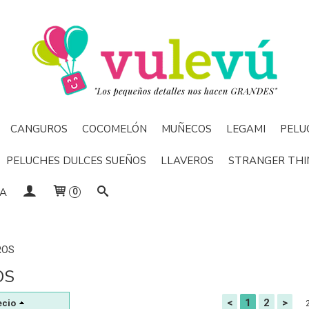
CANGUROS
COCOMELÓN
MUÑECOS
LEGAMI
PELU
PELUCHES DULCES SUEÑOS
LLAVEROS
STRANGER THI
DA
0
ROS
OS
<
1
2
>
ecio