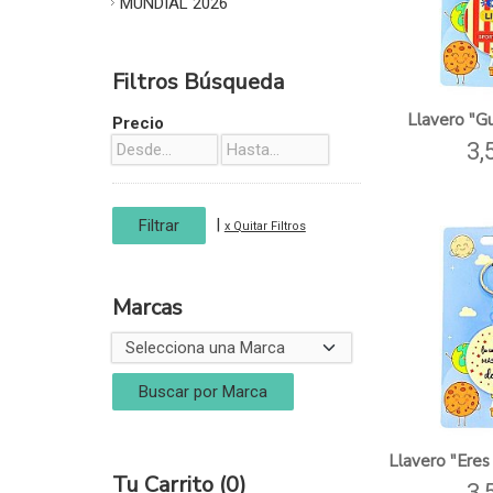
MUNDIAL 2026
Filtros Búsqueda
Llavero "Gua
Precio
3,
|
x Quitar Filtros
Marcas
Llavero "Eres 
Tu Carrito (0)
3,