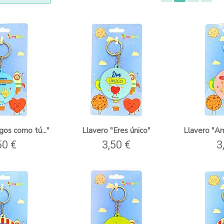
gos como tú..."
Llavero "Eres único"
Llavero "Am
50 €
3,50 €
3