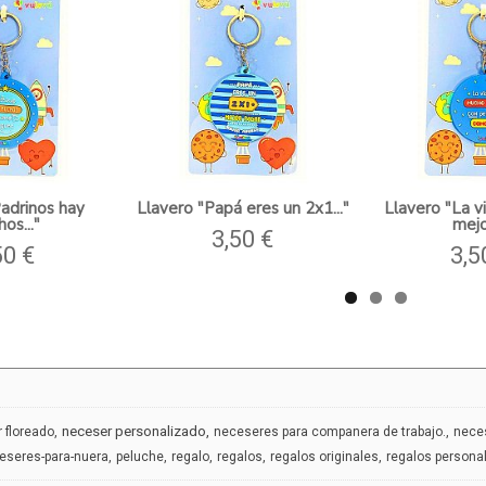
Padrinos hay
Llavero "Papá eres un 2x1..."
Llavero "La v
os..."
mejor
3,50 €
50 €
3,5
neceser personalizado
 floreado
neceseres para companera de trabajo.
nece
eseres-para-nuera
peluche
regalo
regalos
regalos originales
regalos persona