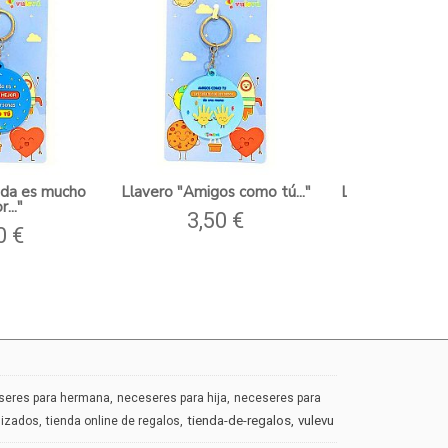
ida es mucho
Llavero "Amigos como tú..."
Llavero "Amigas
..."
3,50 €
3,50
0 €
seres para hermana
neceseres para hija
neceseres para
tienda-de-regalos
vulevu
lizados
tienda online de regalos