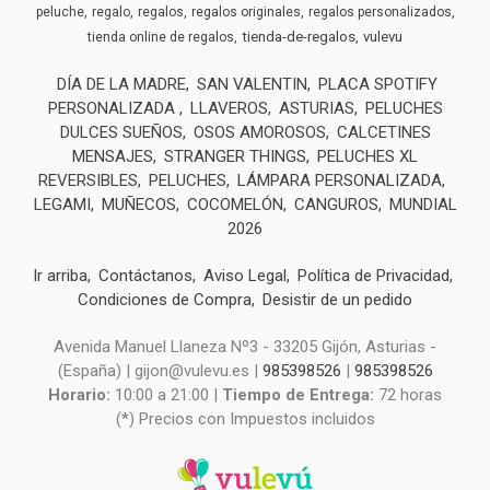
peluche
regalo
regalos
regalos originales
regalos personalizados
tienda-de-regalos
vulevu
tienda online de regalos
DÍA DE LA MADRE
SAN VALENTIN
PLACA SPOTIFY
PERSONALIZADA
LLAVEROS
ASTURIAS
PELUCHES
DULCES SUEÑOS
OSOS AMOROSOS
CALCETINES
MENSAJES
STRANGER THINGS
PELUCHES XL
REVERSIBLES
PELUCHES
LÁMPARA PERSONALIZADA
LEGAMI
MUÑECOS
COCOMELÓN
CANGUROS
MUNDIAL
2026
Ir arriba
Contáctanos
Aviso Legal
Política de Privacidad
Condiciones de Compra
Desistir de un pedido
Avenida Manuel Llaneza Nº3 - 33205 Gijón, Asturias -
(España) | gijon@vulevu.es |
985398526
|
985398526
Horario:
10:00 a 21:00 |
Tiempo de Entrega:
72 horas
(*) Precios con Impuestos incluidos