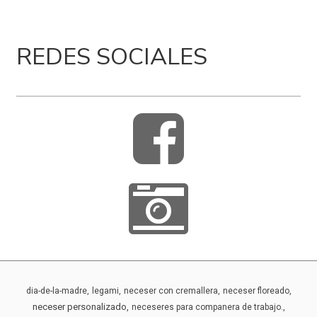
REDES SOCIALES


dia-de-la-madre
legami
neceser con cremallera
neceser floreado
neceser personalizado
neceseres para companera de trabajo.