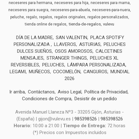
neceseres para hermana
neceseres para hija
neceseres para mama
neceseres para suegra
neceseres-para-abuela
neceseres-para-nuera
peluche
regalo
regalos
regalos originales
regalos personalizados
tienda-de-regalos
vulevu
tienda online de regalos
DÍA DE LA MADRE
SAN VALENTIN
PLACA SPOTIFY
PERSONALIZADA
LLAVEROS
ASTURIAS
PELUCHES
DULCES SUEÑOS
OSOS AMOROSOS
CALCETINES
MENSAJES
STRANGER THINGS
PELUCHES XL
REVERSIBLES
PELUCHES
LÁMPARA PERSONALIZADA
LEGAMI
MUÑECOS
COCOMELÓN
CANGUROS
MUNDIAL
2026
Ir arriba
Contáctanos
Aviso Legal
Política de Privacidad
Condiciones de Compra
Desistir de un pedido
Avenida Manuel Llaneza Nº3 - 33205 Gijón, Asturias -
(España) | gijon@vulevu.es |
985398526
|
985398526
Horario:
10:00 a 21:00 |
Tiempo de Entrega:
72 horas
(*) Precios con Impuestos incluidos