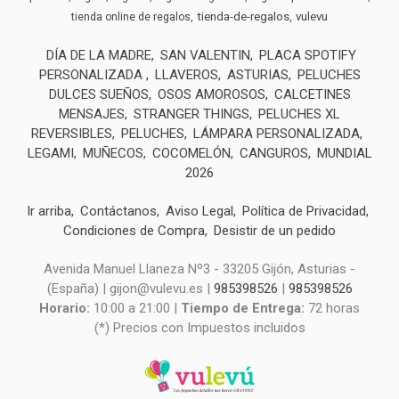
tienda-de-regalos
vulevu
tienda online de regalos
DÍA DE LA MADRE
SAN VALENTIN
PLACA SPOTIFY
PERSONALIZADA
LLAVEROS
ASTURIAS
PELUCHES
DULCES SUEÑOS
OSOS AMOROSOS
CALCETINES
MENSAJES
STRANGER THINGS
PELUCHES XL
REVERSIBLES
PELUCHES
LÁMPARA PERSONALIZADA
LEGAMI
MUÑECOS
COCOMELÓN
CANGUROS
MUNDIAL
2026
Ir arriba
Contáctanos
Aviso Legal
Política de Privacidad
Condiciones de Compra
Desistir de un pedido
Avenida Manuel Llaneza Nº3 - 33205 Gijón, Asturias -
(España) | gijon@vulevu.es |
985398526
|
985398526
Horario:
10:00 a 21:00 |
Tiempo de Entrega:
72 horas
(*) Precios con Impuestos incluidos