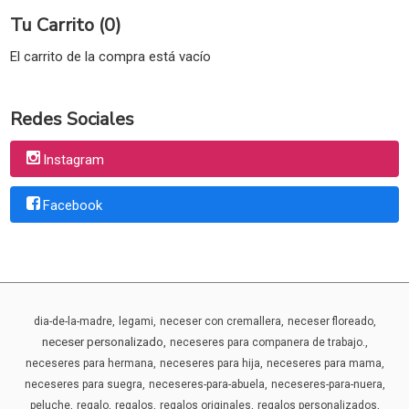
Tu Carrito (0)
El carrito de la compra está vacío
Redes Sociales
Instagram
Facebook
dia-de-la-madre
legami
neceser con cremallera
neceser floreado
neceser personalizado
neceseres para companera de trabajo.
neceseres para hermana
neceseres para hija
neceseres para mama
neceseres para suegra
neceseres-para-abuela
neceseres-para-nuera
peluche
regalo
regalos
regalos originales
regalos personalizados