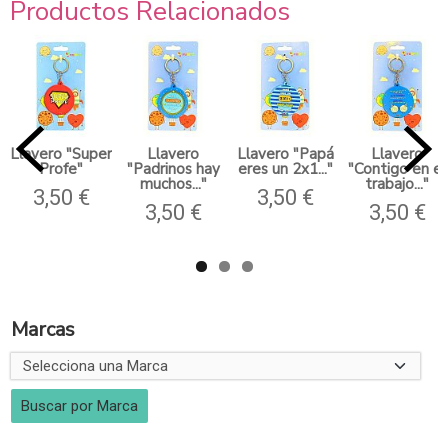
Productos Relacionados
Llavero "Super
Llavero
Llavero "Papá
Llavero
Profe"
"Padrinos hay
eres un 2x1..."
"Contigo en el
muchos..."
trabajo..."
3,50 €
3,50 €
3,50 €
3,50 €
Marcas