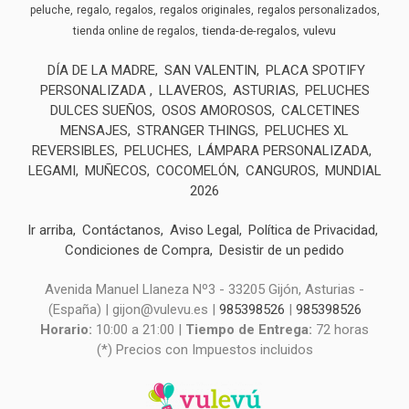
peluche
regalo
regalos
regalos originales
regalos personalizados
tienda-de-regalos
vulevu
tienda online de regalos
DÍA DE LA MADRE
SAN VALENTIN
PLACA SPOTIFY
PERSONALIZADA
LLAVEROS
ASTURIAS
PELUCHES
DULCES SUEÑOS
OSOS AMOROSOS
CALCETINES
MENSAJES
STRANGER THINGS
PELUCHES XL
REVERSIBLES
PELUCHES
LÁMPARA PERSONALIZADA
LEGAMI
MUÑECOS
COCOMELÓN
CANGUROS
MUNDIAL
2026
Ir arriba
Contáctanos
Aviso Legal
Política de Privacidad
Condiciones de Compra
Desistir de un pedido
Avenida Manuel Llaneza Nº3 - 33205 Gijón, Asturias -
(España) | gijon@vulevu.es |
985398526
|
985398526
Horario:
10:00 a 21:00 |
Tiempo de Entrega:
72 horas
(*) Precios con Impuestos incluidos