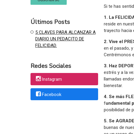
Si te has senti
1. La FELICIDA
Últimos Posts
reside en nues
trayecto hacia 
5 CLAVES PARA ALCANZAR A
DIARIO UN PEDACITO DE
2. Vive el PR
FELICIDAD.
en el pasado, y
Centrémonos en
Redes Sociales
3. Haz DEPOR
estrés y a la v
llamadas endor
Instagram
bienestar.
Facebook
4. Se más FL
f
undamental pa
posibilidad de 
5. Se AGRAD
buenas de nues