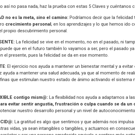
do así no pasa nada, haz la prueba con estas 5 Claves y cuéntanos c
D no es la meta, sino el camino:
Podríamos decir que la felicidad
tro
crecimiento personal
, en los aprendizajes y lo que hemos ido c
el propio descubrimiento personal.
ESENTE:
La felicidad se vive en el momento, no en el pasado, ni tam
 puede que en el futuro también lo vayamos a ser, pero el pasado ya h
 el presente, pues la felicidad se da en ese momento.
TE
: El ejercicio nos ayuda a mantener un bienestar mental y a evita
ez ayuda a mantener una salud adecuada, ya que al momento de reali
finas que estimulan nuestro estado de ánimo activando el sistema n
EXIBLE contigo mism@:
La flexibilidad nos ayuda a adaptarnos a la
ra evitar sentir angustia, frustración o culpa cuando se da un
potenciar nuestro desarrollo personal y un nivel de autoconocimiento
ECID@:
La gratitud es algo que sentimos y que además nos impulsa a
tras vidas, ya sean intangibles o tangibles, y actuamos en consecu