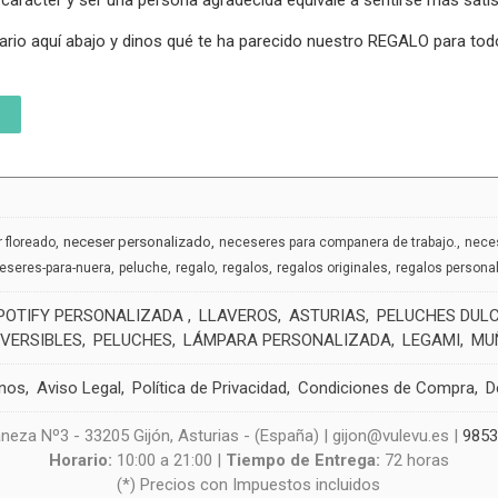
carácter y ser una persona agradecida equivale a sentirse más satis
ario aquí abajo y dinos qué te ha parecido nuestro REGALO para tod
neceser personalizado
 floreado
neceseres para companera de trabajo.
nece
eseres-para-nuera
peluche
regalo
regalos
regalos originales
regalos persona
POTIFY PERSONALIZADA
LLAVEROS
ASTURIAS
PELUCHES DUL
EVERSIBLES
PELUCHES
LÁMPARA PERSONALIZADA
LEGAMI
MU
nos
Aviso Legal
Política de Privacidad
Condiciones de Compra
D
neza Nº3 - 33205 Gijón, Asturias - (España) | gijon@vulevu.es |
985
Horario:
10:00 a 21:00 |
Tiempo de Entrega:
72 horas
(*) Precios con Impuestos incluidos