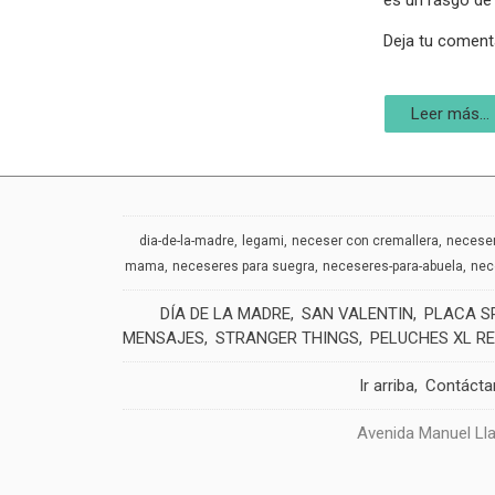
es un rasgo de 
Deja tu coment
Leer más...
dia-de-la-madre
legami
neceser con cremallera
neceser
mama
neceseres para suegra
neceseres-para-abuela
nec
DÍA DE LA MADRE
SAN VALENTIN
PLACA S
MENSAJES
STRANGER THINGS
PELUCHES XL R
Ir arriba
Contácta
Avenida Manuel Lla