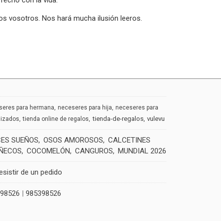
fecho con la vida.
os vosotros. Nos hará mucha ilusión leeros.
seres para hermana
neceseres para hija
neceseres para
tienda-de-regalos
vulevu
lizados
tienda online de regalos
CES SUEÑOS
OSOS AMOROSOS
CALCETINES
ÑECOS
COCOMELÓN
CANGUROS
MUNDIAL 2026
esistir de un pedido
398526
|
985398526