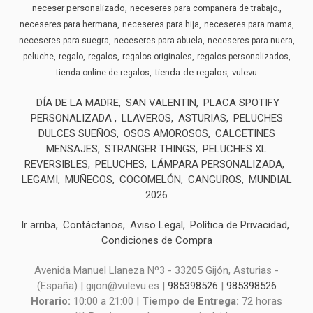
neceser personalizado
neceseres para companera de trabajo.
neceseres para hermana
neceseres para hija
neceseres para mama
neceseres para suegra
neceseres-para-abuela
neceseres-para-nuera
peluche
regalo
regalos
regalos originales
regalos personalizados
tienda-de-regalos
vulevu
tienda online de regalos
DÍA DE LA MADRE
SAN VALENTIN
PLACA SPOTIFY
PERSONALIZADA
LLAVEROS
ASTURIAS
PELUCHES
DULCES SUEÑOS
OSOS AMOROSOS
CALCETINES
MENSAJES
STRANGER THINGS
PELUCHES XL
REVERSIBLES
PELUCHES
LÁMPARA PERSONALIZADA
LEGAMI
MUÑECOS
COCOMELÓN
CANGUROS
MUNDIAL
2026
Ir arriba
Contáctanos
Aviso Legal
Política de Privacidad
Condiciones de Compra
Avenida Manuel Llaneza Nº3 - 33205 Gijón, Asturias -
(España) | gijon@vulevu.es |
985398526
|
985398526
Horario:
10:00 a 21:00 |
Tiempo de Entrega:
72 horas