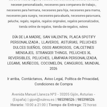
neceser personalizado
neceseres para companera de trabajo.
neceseres para hermana
neceseres para hija
neceseres para mama
neceseres para suegra
neceseres-para-abuela
neceseres-para-nuera
peluche
regalo
regalos
regalos originales
regalos personalizados
tienda-de-regalos
vulevu
tienda online de regalos
DÍA DE LA MADRE
SAN VALENTIN
PLACA SPOTIFY
PERSONALIZADA
LLAVEROS
ASTURIAS
PELUCHES
DULCES SUEÑOS
OSOS AMOROSOS
CALCETINES
MENSAJES
STRANGER THINGS
PELUCHES XL
REVERSIBLES
PELUCHES
LÁMPARA PERSONALIZADA
LEGAMI
MUÑECOS
COCOMELÓN
CANGUROS
MUNDIAL
2026
Ir arriba
Contáctanos
Aviso Legal
Política de Privacidad
Condiciones de Compra
Avenida Manuel Llaneza Nº3 - 33205 Gijón, Asturias -
(España) | gijon@vulevu.es |
985398526
|
985398526
Horario:
10:00 a 21:00 |
Tiempo de Entrega:
72 horas