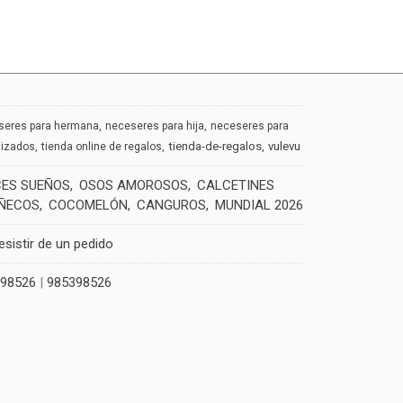
seres para hermana
neceseres para hija
neceseres para
tienda-de-regalos
vulevu
lizados
tienda online de regalos
CES SUEÑOS
OSOS AMOROSOS
CALCETINES
ÑECOS
COCOMELÓN
CANGUROS
MUNDIAL 2026
esistir de un pedido
398526
|
985398526