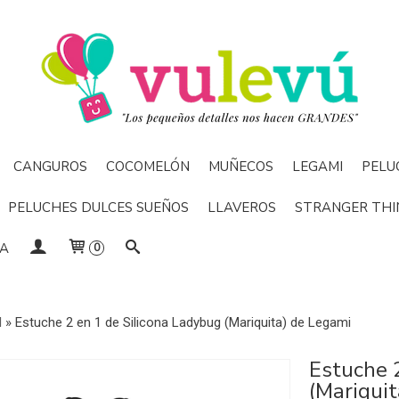
CANGUROS
COCOMELÓN
MUÑECOS
LEGAMI
PELU
PELUCHES DULCES SUEÑOS
LLAVEROS
STRANGER THI
DA
0
I
»
Estuche 2 en 1 de Silicona Ladybug (Mariquita) de Legami
Estuche 
(Mariqui