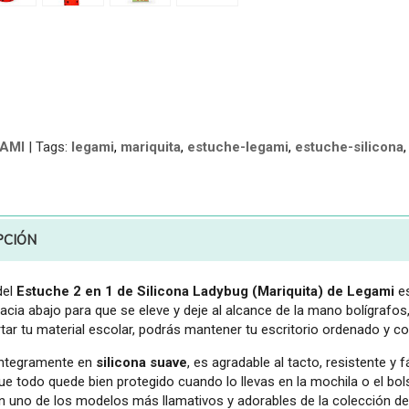
AMI
|
Tags:
legami
mariquita
estuche-legami
estuche-silicona
PCIÓN
del
Estuche 2 en 1 de Silicona Ladybug (Mariquita) de Legami
es
hacia abajo para que se eleve y deje al alcance de la mano bolígrafo
tar tu material escolar, podrás mantener tu escritorio ordenado y co
íntegramente en
silicona suave
, es agradable al tacto, resistente y f
ue todo quede bien protegido cuando lo llevas en la mochila o el bols
en uno de los modelos más llamativos y adorables de la colección d