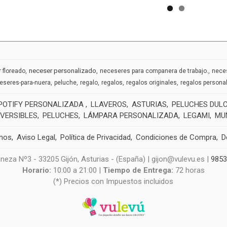
neceser personalizado
 floreado
neceseres para companera de trabajo.
nece
eseres-para-nuera
peluche
regalo
regalos
regalos originales
regalos persona
POTIFY PERSONALIZADA
LLAVEROS
ASTURIAS
PELUCHES DUL
EVERSIBLES
PELUCHES
LÁMPARA PERSONALIZADA
LEGAMI
MU
nos
Aviso Legal
Política de Privacidad
Condiciones de Compra
D
neza Nº3 - 33205 Gijón, Asturias - (España) | gijon@vulevu.es |
985
Horario:
10:00 a 21:00 |
Tiempo de Entrega:
72 horas
(*) Precios con Impuestos incluidos