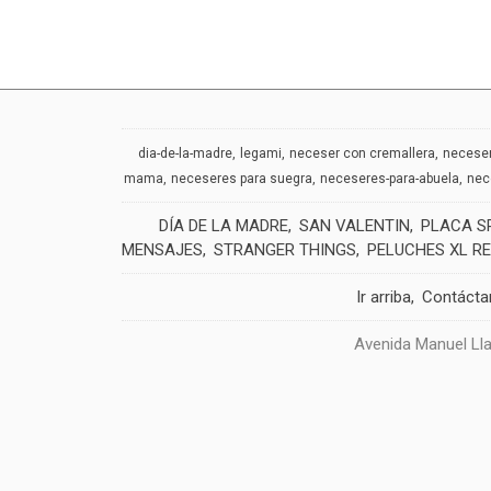
dia-de-la-madre
legami
neceser con cremallera
neceser
mama
neceseres para suegra
neceseres-para-abuela
nec
DÍA DE LA MADRE
SAN VALENTIN
PLACA S
MENSAJES
STRANGER THINGS
PELUCHES XL R
Ir arriba
Contácta
Avenida Manuel Lla