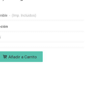
€
nible
-
(Imp. Incluidos)
pción
i
Añadir a Carrito