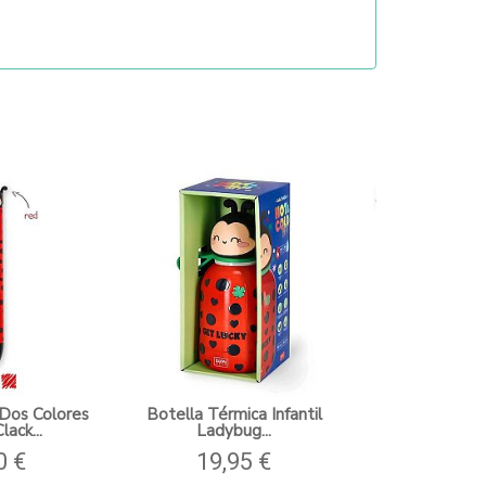
 Dos Colores
Botella Térmica Infantil
Bolígrafo de 
lack...
Ladybug...
Friends
0 €
19,95 €
3,00