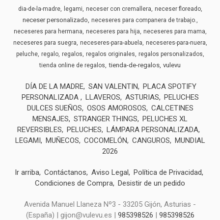
dia-de-la-madre
legami
neceser con cremallera
neceser floreado
neceser personalizado
neceseres para companera de trabajo.
neceseres para hermana
neceseres para hija
neceseres para mama
neceseres para suegra
neceseres-para-abuela
neceseres-para-nuera
peluche
regalo
regalos
regalos originales
regalos personalizados
tienda-de-regalos
vulevu
tienda online de regalos
DÍA DE LA MADRE
SAN VALENTIN
PLACA SPOTIFY
PERSONALIZADA
LLAVEROS
ASTURIAS
PELUCHES
DULCES SUEÑOS
OSOS AMOROSOS
CALCETINES
MENSAJES
STRANGER THINGS
PELUCHES XL
REVERSIBLES
PELUCHES
LÁMPARA PERSONALIZADA
LEGAMI
MUÑECOS
COCOMELÓN
CANGUROS
MUNDIAL
2026
Ir arriba
Contáctanos
Aviso Legal
Política de Privacidad
Condiciones de Compra
Desistir de un pedido
Avenida Manuel Llaneza Nº3 - 33205 Gijón, Asturias -
(España) | gijon@vulevu.es |
985398526
|
985398526