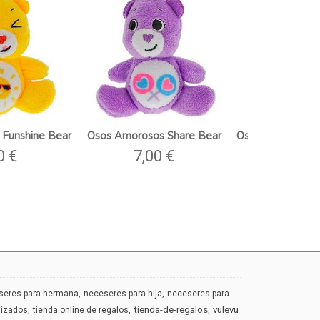
Funshine Bear
Osos Amorosos Share Bear
Osos Amorosos 
Bea
0 €
7,00 €
7,00
seres para hermana
neceseres para hija
neceseres para
tienda-de-regalos
vulevu
lizados
tienda online de regalos