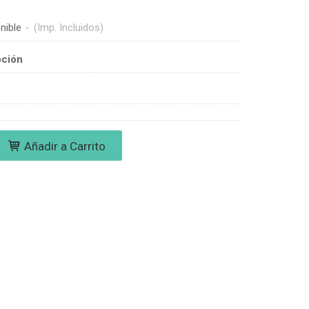
nible
-
(Imp. Incluidos)
pción
Añadir a Carrito