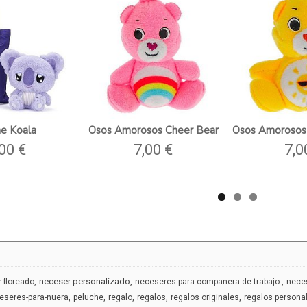
he Koala
Osos Amorosos Cheer Bear
Osos Amorosos 
00 €
7,00 €
7,0
neceser personalizado
 floreado
neceseres para companera de trabajo.
nece
eseres-para-nuera
peluche
regalo
regalos
regalos originales
regalos persona