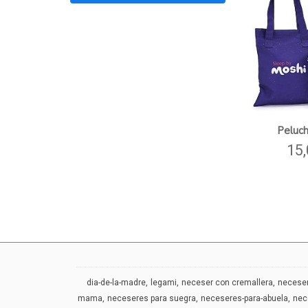
Peluc
15,
dia-de-la-madre
legami
neceser con cremallera
neceser
mama
neceseres para suegra
neceseres-para-abuela
nec