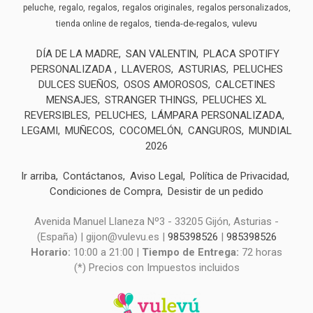
peluche
regalo
regalos
regalos originales
regalos personalizados
tienda-de-regalos
vulevu
tienda online de regalos
DÍA DE LA MADRE
SAN VALENTIN
PLACA SPOTIFY
PERSONALIZADA
LLAVEROS
ASTURIAS
PELUCHES
DULCES SUEÑOS
OSOS AMOROSOS
CALCETINES
MENSAJES
STRANGER THINGS
PELUCHES XL
REVERSIBLES
PELUCHES
LÁMPARA PERSONALIZADA
LEGAMI
MUÑECOS
COCOMELÓN
CANGUROS
MUNDIAL
2026
Ir arriba
Contáctanos
Aviso Legal
Política de Privacidad
Condiciones de Compra
Desistir de un pedido
Avenida Manuel Llaneza Nº3 - 33205 Gijón, Asturias -
(España) | gijon@vulevu.es |
985398526
|
985398526
Horario:
10:00 a 21:00 |
Tiempo de Entrega:
72 horas
(*) Precios con Impuestos incluidos