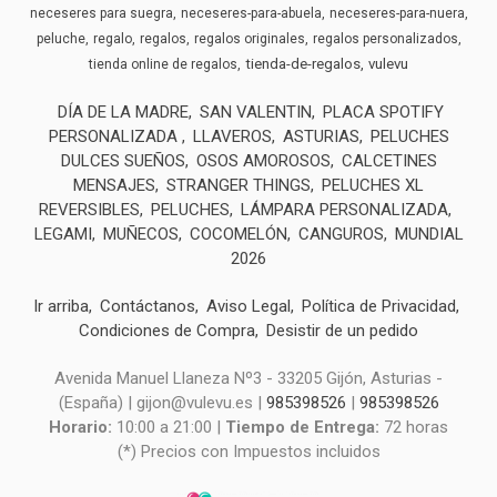
neceseres para suegra
neceseres-para-abuela
neceseres-para-nuera
peluche
regalo
regalos
regalos originales
regalos personalizados
tienda-de-regalos
vulevu
tienda online de regalos
DÍA DE LA MADRE
SAN VALENTIN
PLACA SPOTIFY
PERSONALIZADA
LLAVEROS
ASTURIAS
PELUCHES
DULCES SUEÑOS
OSOS AMOROSOS
CALCETINES
MENSAJES
STRANGER THINGS
PELUCHES XL
REVERSIBLES
PELUCHES
LÁMPARA PERSONALIZADA
LEGAMI
MUÑECOS
COCOMELÓN
CANGUROS
MUNDIAL
2026
Ir arriba
Contáctanos
Aviso Legal
Política de Privacidad
Condiciones de Compra
Desistir de un pedido
Avenida Manuel Llaneza Nº3 - 33205 Gijón, Asturias -
(España) | gijon@vulevu.es |
985398526
|
985398526
Horario:
10:00 a 21:00 |
Tiempo de Entrega:
72 horas
(*) Precios con Impuestos incluidos