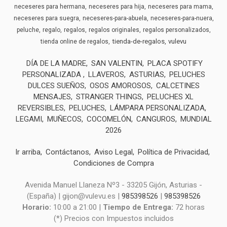
neceseres para hermana
neceseres para hija
neceseres para mama
neceseres para suegra
neceseres-para-abuela
neceseres-para-nuera
peluche
regalo
regalos
regalos originales
regalos personalizados
tienda-de-regalos
vulevu
tienda online de regalos
DÍA DE LA MADRE
SAN VALENTIN
PLACA SPOTIFY
PERSONALIZADA
LLAVEROS
ASTURIAS
PELUCHES
DULCES SUEÑOS
OSOS AMOROSOS
CALCETINES
MENSAJES
STRANGER THINGS
PELUCHES XL
REVERSIBLES
PELUCHES
LÁMPARA PERSONALIZADA
LEGAMI
MUÑECOS
COCOMELÓN
CANGUROS
MUNDIAL
2026
Ir arriba
Contáctanos
Aviso Legal
Política de Privacidad
Condiciones de Compra
Avenida Manuel Llaneza Nº3 - 33205 Gijón, Asturias -
(España) | gijon@vulevu.es |
985398526
|
985398526
Horario:
10:00 a 21:00 |
Tiempo de Entrega:
72 horas
(*) Precios con Impuestos incluidos