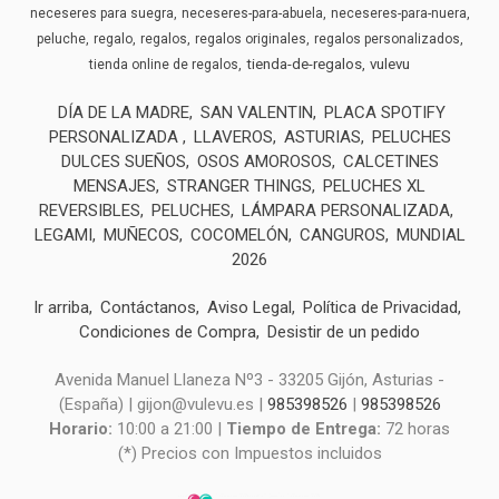
neceseres para suegra
neceseres-para-abuela
neceseres-para-nuera
peluche
regalo
regalos
regalos originales
regalos personalizados
tienda-de-regalos
vulevu
tienda online de regalos
DÍA DE LA MADRE
SAN VALENTIN
PLACA SPOTIFY
PERSONALIZADA
LLAVEROS
ASTURIAS
PELUCHES
DULCES SUEÑOS
OSOS AMOROSOS
CALCETINES
MENSAJES
STRANGER THINGS
PELUCHES XL
REVERSIBLES
PELUCHES
LÁMPARA PERSONALIZADA
LEGAMI
MUÑECOS
COCOMELÓN
CANGUROS
MUNDIAL
2026
Ir arriba
Contáctanos
Aviso Legal
Política de Privacidad
Condiciones de Compra
Desistir de un pedido
Avenida Manuel Llaneza Nº3 - 33205 Gijón, Asturias -
(España) | gijon@vulevu.es |
985398526
|
985398526
Horario:
10:00 a 21:00 |
Tiempo de Entrega:
72 horas
(*) Precios con Impuestos incluidos