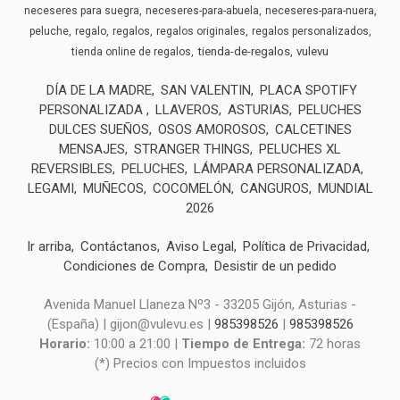
neceseres para suegra
neceseres-para-abuela
neceseres-para-nuera
peluche
regalo
regalos
regalos originales
regalos personalizados
tienda-de-regalos
vulevu
tienda online de regalos
DÍA DE LA MADRE
SAN VALENTIN
PLACA SPOTIFY
PERSONALIZADA
LLAVEROS
ASTURIAS
PELUCHES
DULCES SUEÑOS
OSOS AMOROSOS
CALCETINES
MENSAJES
STRANGER THINGS
PELUCHES XL
REVERSIBLES
PELUCHES
LÁMPARA PERSONALIZADA
LEGAMI
MUÑECOS
COCOMELÓN
CANGUROS
MUNDIAL
2026
Ir arriba
Contáctanos
Aviso Legal
Política de Privacidad
Condiciones de Compra
Desistir de un pedido
Avenida Manuel Llaneza Nº3 - 33205 Gijón, Asturias -
(España) | gijon@vulevu.es |
985398526
|
985398526
Horario:
10:00 a 21:00 |
Tiempo de Entrega:
72 horas
(*) Precios con Impuestos incluidos