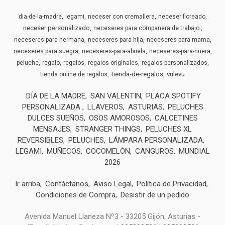
dia-de-la-madre
legami
neceser con cremallera
neceser floreado
neceser personalizado
neceseres para companera de trabajo.
neceseres para hermana
neceseres para hija
neceseres para mama
neceseres para suegra
neceseres-para-abuela
neceseres-para-nuera
peluche
regalo
regalos
regalos originales
regalos personalizados
tienda-de-regalos
vulevu
tienda online de regalos
DÍA DE LA MADRE
SAN VALENTIN
PLACA SPOTIFY
PERSONALIZADA
LLAVEROS
ASTURIAS
PELUCHES
DULCES SUEÑOS
OSOS AMOROSOS
CALCETINES
MENSAJES
STRANGER THINGS
PELUCHES XL
REVERSIBLES
PELUCHES
LÁMPARA PERSONALIZADA
LEGAMI
MUÑECOS
COCOMELÓN
CANGUROS
MUNDIAL
2026
Ir arriba
Contáctanos
Aviso Legal
Política de Privacidad
Condiciones de Compra
Desistir de un pedido
Avenida Manuel Llaneza Nº3 - 33205 Gijón, Asturias -