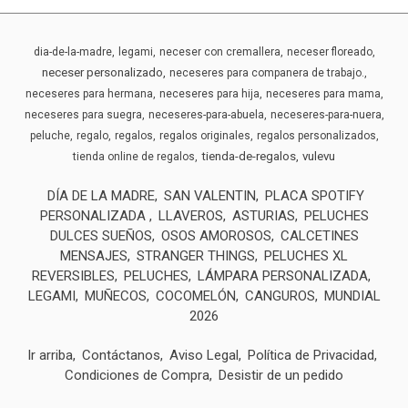
dia-de-la-madre
legami
neceser con cremallera
neceser floreado
neceser personalizado
neceseres para companera de trabajo.
neceseres para hermana
neceseres para hija
neceseres para mama
neceseres para suegra
neceseres-para-abuela
neceseres-para-nuera
peluche
regalo
regalos
regalos originales
regalos personalizados
tienda-de-regalos
vulevu
tienda online de regalos
DÍA DE LA MADRE
SAN VALENTIN
PLACA SPOTIFY
PERSONALIZADA
LLAVEROS
ASTURIAS
PELUCHES
DULCES SUEÑOS
OSOS AMOROSOS
CALCETINES
MENSAJES
STRANGER THINGS
PELUCHES XL
REVERSIBLES
PELUCHES
LÁMPARA PERSONALIZADA
LEGAMI
MUÑECOS
COCOMELÓN
CANGUROS
MUNDIAL
2026
Ir arriba
Contáctanos
Aviso Legal
Política de Privacidad
Condiciones de Compra
Desistir de un pedido