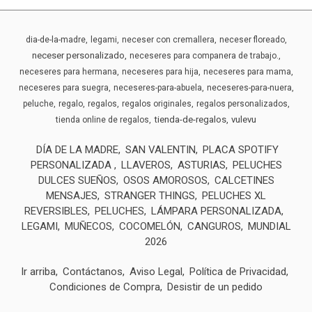
dia-de-la-madre
legami
neceser con cremallera
neceser floreado
neceser personalizado
neceseres para companera de trabajo.
neceseres para hermana
neceseres para hija
neceseres para mama
neceseres para suegra
neceseres-para-abuela
neceseres-para-nuera
peluche
regalo
regalos
regalos originales
regalos personalizados
tienda-de-regalos
vulevu
tienda online de regalos
DÍA DE LA MADRE
SAN VALENTIN
PLACA SPOTIFY
PERSONALIZADA
LLAVEROS
ASTURIAS
PELUCHES
DULCES SUEÑOS
OSOS AMOROSOS
CALCETINES
MENSAJES
STRANGER THINGS
PELUCHES XL
REVERSIBLES
PELUCHES
LÁMPARA PERSONALIZADA
LEGAMI
MUÑECOS
COCOMELÓN
CANGUROS
MUNDIAL
2026
Ir arriba
Contáctanos
Aviso Legal
Política de Privacidad
Condiciones de Compra
Desistir de un pedido