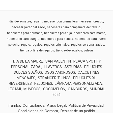
dia-de-la-madre
legami
neceser con cremallera
neceser floreado
neceser personalizado
neceseres para companera de trabajo.
neceseres para hermana
neceseres para hija
neceseres para mama
neceseres para suegra
neceseres-para-abuela
neceseres-para-nuera
peluche
regalo
regalos
regalos originales
regalos personalizados
tienda-de-regalos
vulevu
tienda online de regalos
DÍA DE LA MADRE
SAN VALENTIN
PLACA SPOTIFY
PERSONALIZADA
LLAVEROS
ASTURIAS
PELUCHES
DULCES SUEÑOS
OSOS AMOROSOS
CALCETINES
MENSAJES
STRANGER THINGS
PELUCHES XL
REVERSIBLES
PELUCHES
LÁMPARA PERSONALIZADA
LEGAMI
MUÑECOS
COCOMELÓN
CANGUROS
MUNDIAL
2026
Ir arriba
Contáctanos
Aviso Legal
Política de Privacidad
Condiciones de Compra
Desistir de un pedido