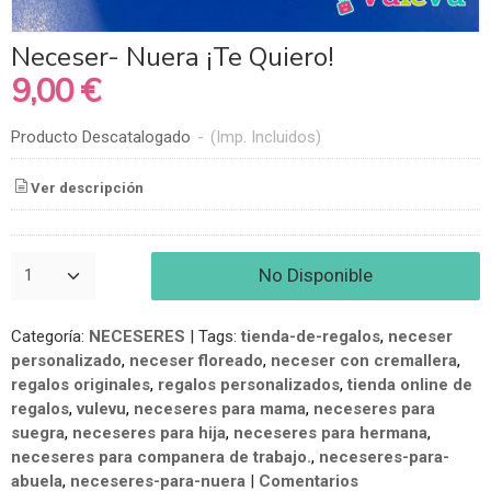
Neceser- Nuera ¡Te Quiero!
9,00 €
Producto Descatalogado
-
(Imp. Incluidos)
Ver descripción
No Disponible
Categoría:
NECESERES
|
Tags:
tienda-de-regalos
neceser
personalizado
neceser floreado
neceser con cremallera
regalos originales
regalos personalizados
tienda online de
regalos
vulevu
neceseres para mama
neceseres para
suegra
neceseres para hija
neceseres para hermana
neceseres para companera de trabajo.
neceseres-para-
abuela
neceseres-para-nuera
|
Comentarios