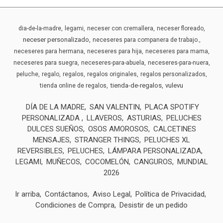
dia-de-la-madre
legami
neceser con cremallera
neceser floreado
neceser personalizado
neceseres para companera de trabajo.
neceseres para hermana
neceseres para hija
neceseres para mama
neceseres para suegra
neceseres-para-abuela
neceseres-para-nuera
peluche
regalo
regalos
regalos originales
regalos personalizados
tienda-de-regalos
vulevu
tienda online de regalos
DÍA DE LA MADRE
SAN VALENTIN
PLACA SPOTIFY
PERSONALIZADA
LLAVEROS
ASTURIAS
PELUCHES
DULCES SUEÑOS
OSOS AMOROSOS
CALCETINES
MENSAJES
STRANGER THINGS
PELUCHES XL
REVERSIBLES
PELUCHES
LÁMPARA PERSONALIZADA
LEGAMI
MUÑECOS
COCOMELÓN
CANGUROS
MUNDIAL
2026
Ir arriba
Contáctanos
Aviso Legal
Política de Privacidad
Condiciones de Compra
Desistir de un pedido