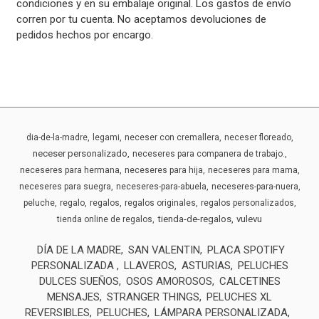
condiciones y en su embalaje original. Los gastos de envío
corren por tu cuenta. No aceptamos devoluciones de
pedidos hechos por encargo.
dia-de-la-madre
legami
neceser con cremallera
neceser floreado
neceser personalizado
neceseres para companera de trabajo.
neceseres para hermana
neceseres para hija
neceseres para mama
neceseres para suegra
neceseres-para-abuela
neceseres-para-nuera
peluche
regalo
regalos
regalos originales
regalos personalizados
tienda-de-regalos
vulevu
tienda online de regalos
DÍA DE LA MADRE
SAN VALENTIN
PLACA SPOTIFY
PERSONALIZADA
LLAVEROS
ASTURIAS
PELUCHES
DULCES SUEÑOS
OSOS AMOROSOS
CALCETINES
MENSAJES
STRANGER THINGS
PELUCHES XL
REVERSIBLES
PELUCHES
LÁMPARA PERSONALIZADA