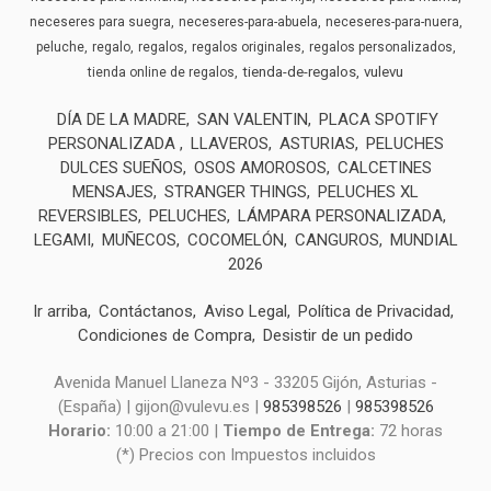
neceseres para suegra
neceseres-para-abuela
neceseres-para-nuera
peluche
regalo
regalos
regalos originales
regalos personalizados
tienda-de-regalos
vulevu
tienda online de regalos
DÍA DE LA MADRE
SAN VALENTIN
PLACA SPOTIFY
PERSONALIZADA
LLAVEROS
ASTURIAS
PELUCHES
DULCES SUEÑOS
OSOS AMOROSOS
CALCETINES
MENSAJES
STRANGER THINGS
PELUCHES XL
REVERSIBLES
PELUCHES
LÁMPARA PERSONALIZADA
LEGAMI
MUÑECOS
COCOMELÓN
CANGUROS
MUNDIAL
2026
Ir arriba
Contáctanos
Aviso Legal
Política de Privacidad
Condiciones de Compra
Desistir de un pedido
Avenida Manuel Llaneza Nº3 - 33205 Gijón, Asturias -
(España) | gijon@vulevu.es |
985398526
|
985398526
Horario:
10:00 a 21:00 |
Tiempo de Entrega:
72 horas
(*) Precios con Impuestos incluidos