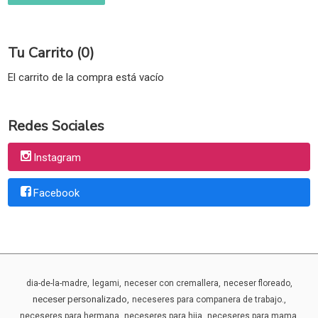
Tu Carrito (0)
El carrito de la compra está vacío
Redes Sociales
Instagram
Facebook
dia-de-la-madre
legami
neceser con cremallera
neceser floreado
neceser personalizado
neceseres para companera de trabajo.
neceseres para hermana
neceseres para hija
neceseres para mama